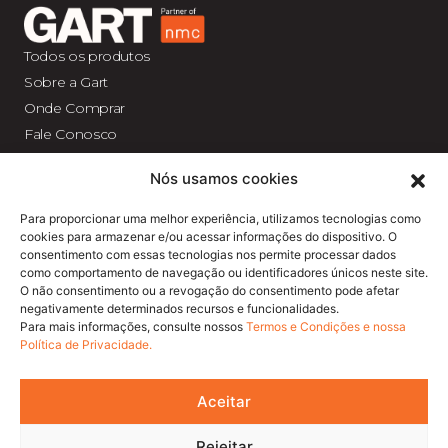
Todos os produtos
Sobre a Gart
Onde Comprar
Fale Conosco
Catálogo
Nós usamos cookies
Blog
Vendas, Faturamento,
Para proporcionar uma melhor experiência, utilizamos tecnologias como
Expedição e Cobrança
cookies para armazenar e/ou acessar informações do dispositivo. O
Rua Antonio Ovídio Rodrigues, 1010
consentimento com essas tecnologias nos permite processar dados
Parque Industrial III – Jundiaí – SP +55
como comportamento de navegação ou identificadores únicos neste site.
(11) 2923 0990
O não consentimento ou a revogação do consentimento pode afetar
negativamente determinados recursos e funcionalidades.
SAC
Para mais informações, consulte nossos
Termos e Condições e nossa
0800 117 17 08
Política de Privacidade.
Aceitar
Rejeitar