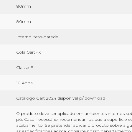
80mm
80mm
Interno, teto-parede
Cola GartFix
Classe F
10 Anos
Catálogo Gart 2024 disponível p/ download
O produto deve ser aplicado em ambientes internos sobre 
pó. Caso necessário, recomendamos que a superfície sej
acabamento. Se pretender aplicar o produto sobre alg
as especificações acima, consulte nosso departamento 