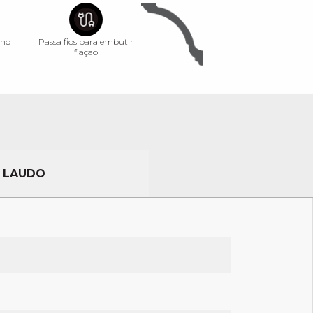
eno
Passa fios para embutir
fiação
LAUDO