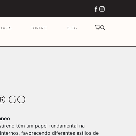
LOGOS
CONTATO
BLOG
ok
® GO
âneo
stireno têm um papel fundamental na
nternos, favorecendo diferentes estilos de