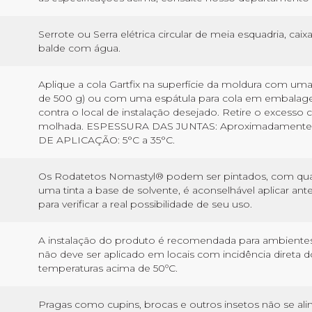
Serrote ou Serra elétrica circular de meia esquadria, caixa
balde com água.
Aplique a cola Gartfix na superfície da moldura com uma
de 500 g) ou com uma espátula para cola em embalagen
contra o local de instalação desejado. Retire o excesso
molhada. ESPESSURA DAS JUNTAS: Aproximadamente 2
DE APLICAÇÃO: 5°C a 35°C.
Os Rodatetos Nomastyl® podem ser pintados, com qualqu
uma tinta a base de solvente, é aconselhável aplicar ante
para verificar a real possibilidade de seu uso.
A instalação do produto é recomendada para ambientes i
não deve ser aplicado em locais com incidência direta
temperaturas acima de 50ºC.
Pragas como cupins, brocas e outros insetos não se al