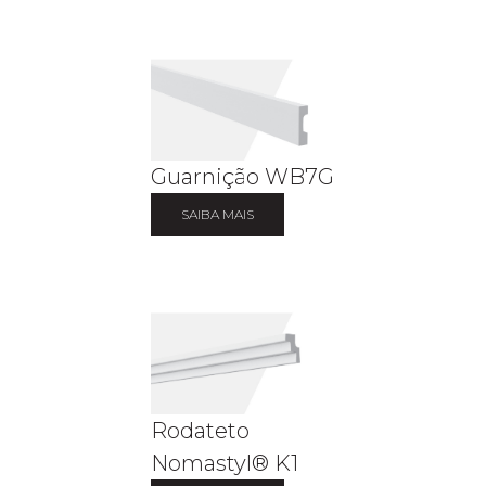
Guarnição WB7G
SAIBA MAIS
Rodateto
Nomastyl® K1