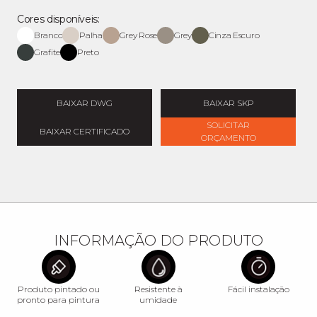
Cores disponíveis:
Branco
Palha
Grey Rose
Grey
Cinza Escuro
Grafite
Preto
BAIXAR DWG
BAIXAR SKP
SOLICITAR
BAIXAR CERTIFICADO
ORÇAMENTO
INFORMAÇÃO DO PRODUTO
Produto pintado ou
Resistente à
Fácil instalação
pronto para pintura
umidade