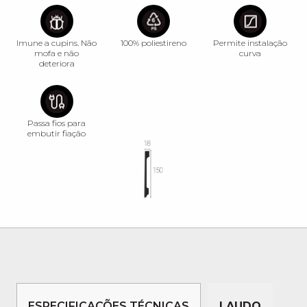
Imune a cupins. Não
100% poliestireno
Permite instalação
mofa e não
curva
deteriora
Passa fios para
embutir fiação
ESPECIFICAÇÕES TÉCNICAS
LAUDO